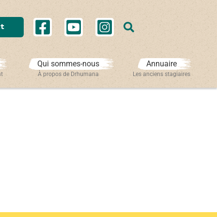
Rechercher
t
Qui sommes-nous
Annuaire
nt
À propos de Drhumana
Les anciens stagiaires