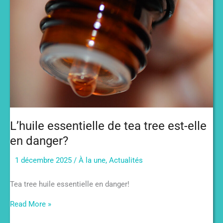
L’huile essentielle de tea tree est-elle
en danger?
1 décembre 2025
/
À la une
,
Actualités
Tea tree huile essentielle en danger!
L’huile
Read More »
essentielle
de