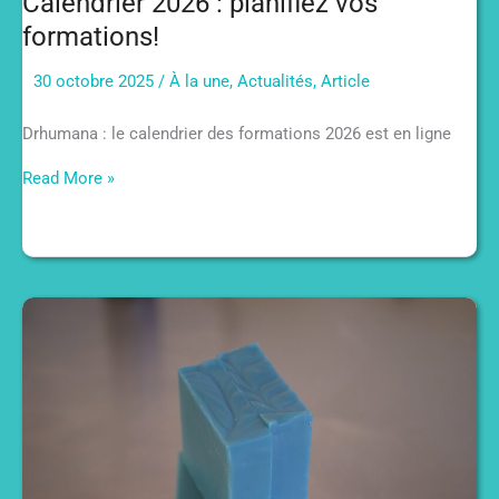
Calendrier 2026 : planifiez vos
formations!
30 octobre 2025
/
À la une
,
Actualités
,
Article
Drhumana : le calendrier des formations 2026 est en ligne
Calendrier
Read More »
2026
:
planifiez
vos
formations!