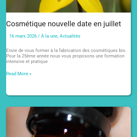
Cosmétique nouvelle date en juillet
16 mars 2026
/
À la une
,
Actualités
Envie de vous former à la fabrication des cosmétiques bio.
Pour la 25ème année nous vous proposons une formation
intensive et pratique
Cosmétique
Read More »
nouvelle
date
en
juillet