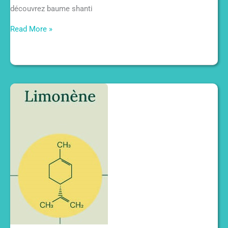
découvrez baume shanti
Découvrez
Read More »
Baume
Shanti