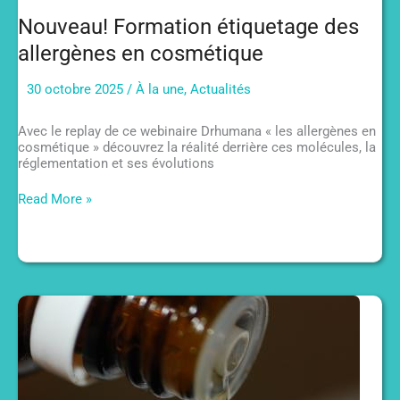
Nouveau! Formation étiquetage des
allergènes en cosmétique
30 octobre 2025
/
À la une
,
Actualités
Avec le replay de ce webinaire Drhumana « les allergènes en
cosmétique » découvrez la réalité derrière ces molécules, la
réglementation et ses évolutions
Nouveau!
Read More »
Formation
étiquetage
des
allergènes
en
cosmétique