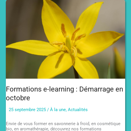
allergènes
en
cosmétique
Formations e-learning : Démarrage en
octobre
25 septembre 2025
/
À la une
,
Actualités
Envie de vous former en savonnerie à froid, en cosmétique
bio, en aromathérapie, découvrez nos formations