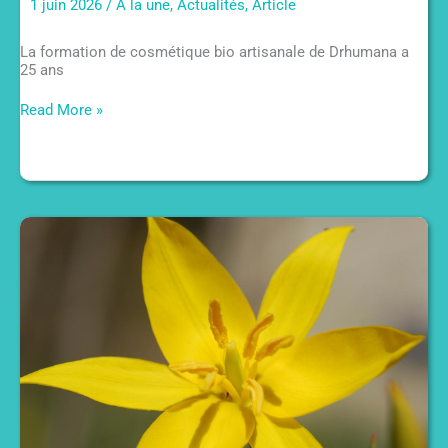
1 juin 2026
/
À la une
,
Actualités
,
Article
La formation de cosmétique bio artisanale de Drhumana a
25 ans
Anniversaire
Read More »
:
La
formation
de
cosmétique
bio
artisanale
a
25
ans