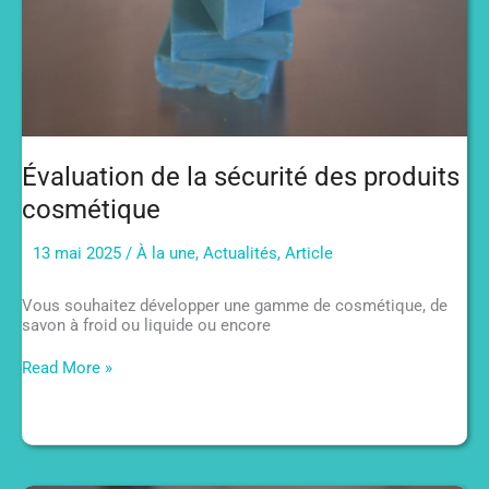
Évaluation de la sécurité des produits
cosmétique
13 mai 2025
/
À la une
,
Actualités
,
Article
Vous souhaitez développer une gamme de cosmétique, de
savon à froid ou liquide ou encore
Évaluation
Read More »
de
la
sécurité
des
produits
cosmétique