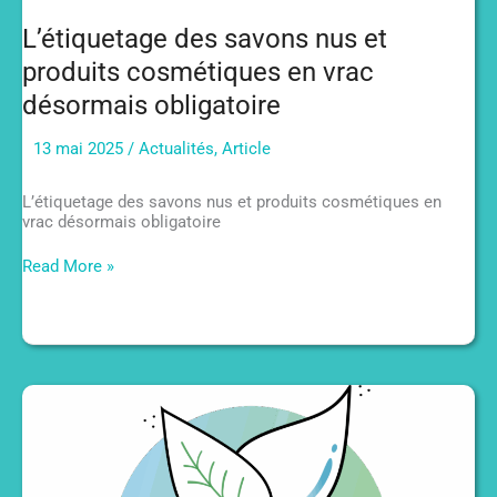
L’étiquetage des savons nus et
produits cosmétiques en vrac
désormais obligatoire
13 mai 2025
/
Actualités
,
Article
L’étiquetage des savons nus et produits cosmétiques en
vrac désormais obligatoire
L’étiquetage
Read More »
des
savons
nus
et
produits
cosmétiques
en
vrac
désormais
obligatoire