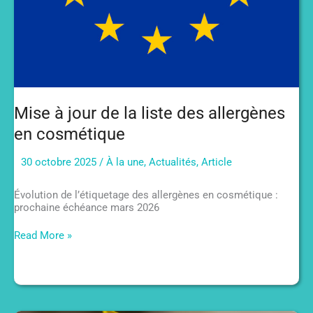
Mise à jour de la liste des allergènes
en cosmétique
30 octobre 2025
/
À la une
,
Actualités
,
Article
Évolution de l’étiquetage des allergènes en cosmétique :
prochaine échéance mars 2026
Mise
Read More »
à
jour
de
la
liste
des