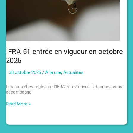
IFRA 51 entrée en vigueur en octobre
2025
30 octobre 2025
/
À la une
,
Actualités
Les nouvelles règles de l’IFRA 51 évoluent. Drhumana vous
accompagne
IFRA
Read More »
51
entrée
en
vigueur
en