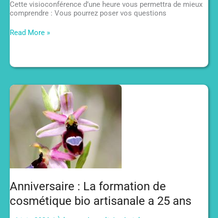
Cette visioconférence d’une heure vous permettra de mieux
comprendre : Vous pourrez poser vos questions
Webinaire
Read More »
gratuit
:
Comment
devenir
savonnier
à
froid?
Anniversaire : La formation de
cosmétique bio artisanale a 25 ans