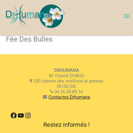
Aller
au
contenu
Fée Des Bulles
DRHUMANA
M. Franck DUBUS
330 chemin des miellons et pennes
26150 DIE
04.26.58.89.16
Contactez Drhumana
Facebook
YouTube
Instagram
Restez informés !