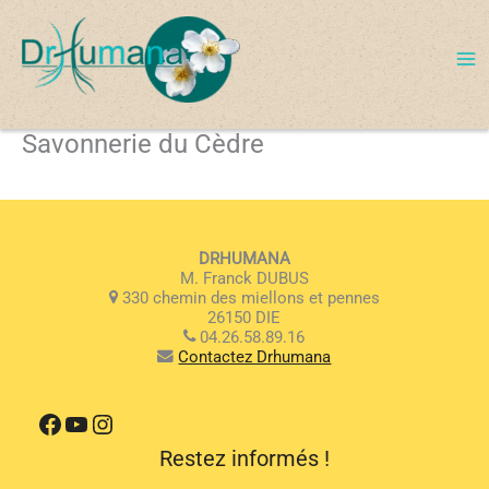
Aller
au
contenu
Savonnerie du Cèdre
DRHUMANA
M. Franck DUBUS
330 chemin des miellons et pennes
26150 DIE
04.26.58.89.16
Contactez Drhumana
Facebook
YouTube
Instagram
Restez informés !