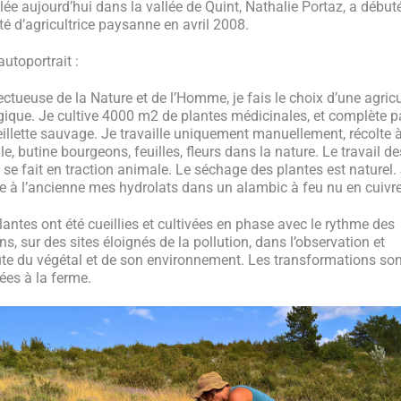
llée aujourd’hui dans la vallée de Quint, Nathalie Portaz, a début
ité d’agricultrice paysanne en avril 2008.
autoportrait :
ctueuse de la Nature et de l’Homme, je fais le choix d’une agricu
gique. Je cultive 4000 m2 de plantes médicinales, et complète p
eillette sauvage. Je travaille uniquement manuellement, récolte à
lle, butine bourgeons, feuilles, fleurs dans la nature. Le travail de
s se fait en traction animale. Le séchage des plantes est naturel.
lle à l’ancienne mes hydrolats dans un alambic à feu nu en cuivre
lantes ont été cueillies et cultivées en phase avec le rythme des
ns, sur des sites éloignés de la pollution, dans l’observation et
ute du végétal et de son environnement. Les transformations son
sées à la ferme.