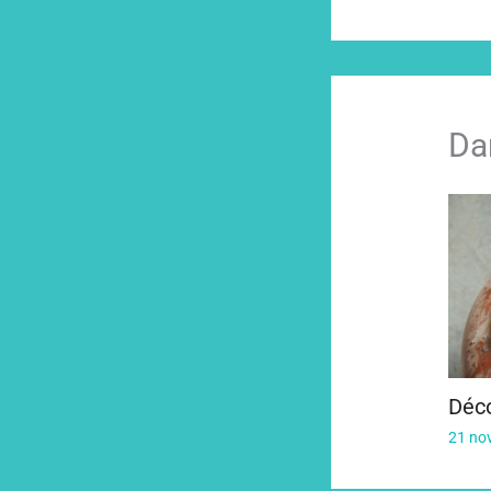
Da
Déc
21 no