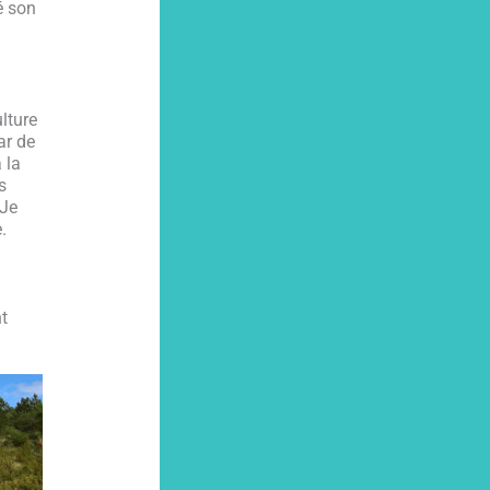
é son
lture
ar de
 la
s
 Je
.
t