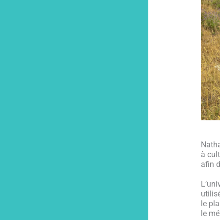
Natha
à cul
afin 
L’uni
utili
le pl
le mé