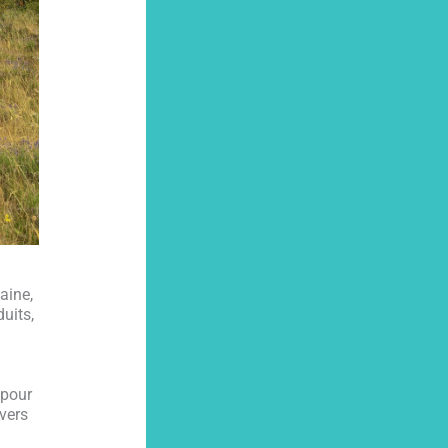
aine,
uits,
 pour
vers