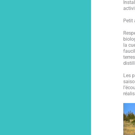
Insta
activ
Petit 
Respe
biolo
la cu
fauci
terre
disti
Les p
saiso
l’éco
réali