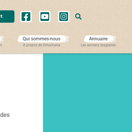
Rechercher
t
Qui sommes-nous
Annuaire
nt
À propos de Drhumana
Les anciens stagiaires
 des