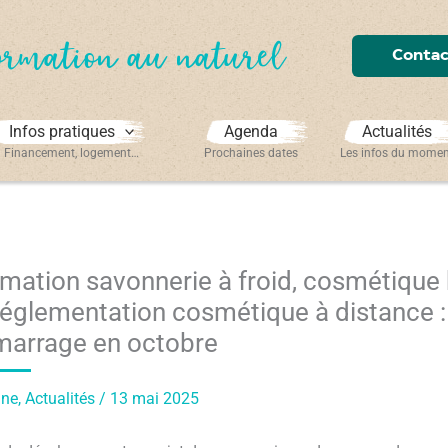
ormation au naturel
Contac
Infos pratiques
Agenda
Actualités
Financement, logement…
Prochaines dates
Les infos du mome
mation savonnerie à froid, cosmétique 
réglementation cosmétique à distance :
arrage en octobre
une
,
Actualités
/
13 mai 2025