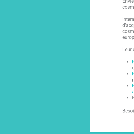
Envie
cosmé
Inter
d’acq
cosmé
europ
Leur 
F
p
a
F
Besoi