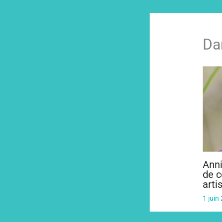
Da
Anni
de c
arti
1 juin