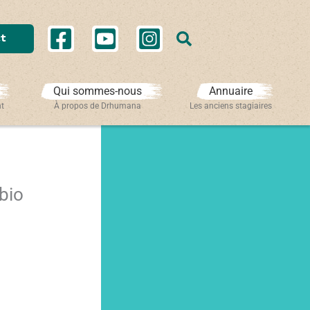
Rechercher
t
Qui sommes-nous
Annuaire
nt
À propos de Drhumana
Les anciens stagiaires
bio