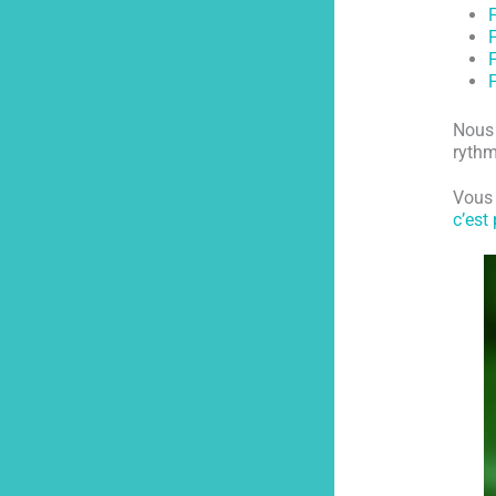
F
Nous 
rythm
Vous 
c’est 