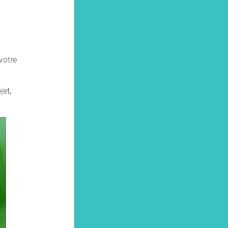
votre
jet,