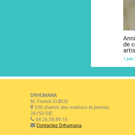
Anni
de c
arti
1 juin
DRHUMANA
M. Franck DUBUS
330 chemin des miellons et pennes
26150 DIE
04.26.58.89.16
Contactez Drhumana