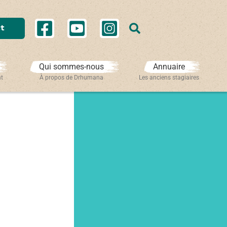
Rechercher
t
Qui sommes-nous
Annuaire
nt
À propos de Drhumana
Les anciens stagiaires